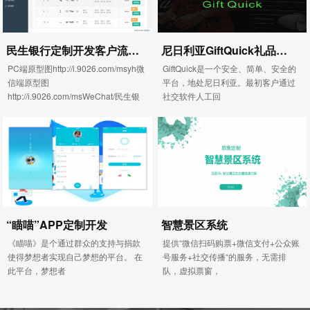
民生银行定制开发客户流程管理系统
尼日利亚GiftQuick礼品卡货币兑换系统
PC端原型图http://i.9026.com/msyh微
GiftQuick是一个安全、简单、安全的
信端原型图
平台，地处尼日利亚。最初客户通过
http://i.9026.com/msWeChat/民生银
社交软件人工回
行
“瞄喵”APP定制开发
智慧景区系统
《瞄喵》是个通过群众的支持与捐款
提供“微信扫码购票+微信支付+公众账
使得梦想者实现自己梦想的平台。 在
号服务+社交传播“的服务，无需排
此平台，梦想者
队，虚拟票窗，