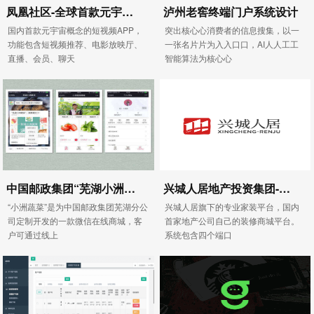
凤凰社区-全球首款元宇宙概念的短视频APP，
泸州老窖终端门户系统设计
国内首款元宇宙概念的短视频APP，
突出核⼼心消费者的信息搜集，以⼀
功能包含短视频推荐、电影放映厅、
一张名⽚片为⼊入⼝口，AI⼈人⼯工
直播、会员、聊天
智能算法为核⼼心
中国邮政集团“芜湖小洲蔬菜”公众号
兴城人居地产投资集团-荟享家家装平台
“小洲蔬菜”是为中国邮政集团芜湖分公
兴城人居旗下的专业家装平台，国内
司定制开发的一款微信在线商城，客
首家地产公司自己的装修商城平台。
户可通过线上
系统包含四个端口