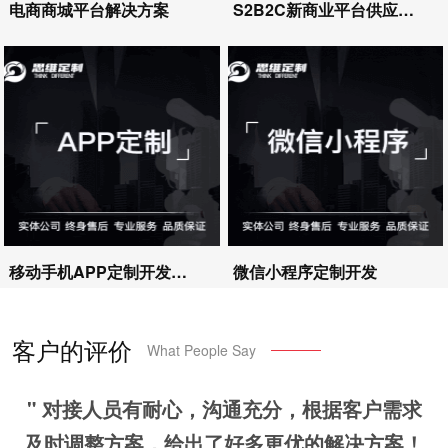
电商商城平台解决方案
S2B2C新商业平台供应链系统
移动手机APP定制开发高级版
微信小程序定制开发
客户的评价
What People Say
，有
" 对接人员有耐心，沟通充分，根据客户需求
"
及时调整方案，给出了好多更优的解决方案！
比