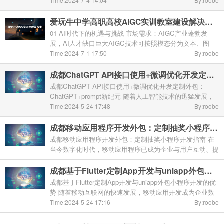
力支撑。通过整合先进的AI技术与文旅资源，我们推出了
Time:2024-7-4 14:04
By:roobe
AIGC赋能文旅景区的创新项目，旨在为游客带来前 ...
爱玩牛中学高职高校AIGC实训教室建设解决方案，中学生/大学生AIGC实训基地 ... ... .. ...
01 AI时代下的机遇与挑战 市场需求：AIGC产业蓬勃发
展，AI人才缺口巨大AIGC技术可按照模态分为文本、图
像、语言以及多模态等，其中以图像发展最为迅速，AI绘画
Time:2024-7-1 17:50
By:roobe
技术深入广告设计、营销、工业设计、游戏设计等各个领域
...
成都ChatGPT API接口使用+微调优化开发定制外包：ChatGPT+prompt新纪元 ... ... ...
成都ChatGPT API接口使用+微调优化开发定制外包：
ChatGPT+prompt新纪元 随着人工智能技术的迅猛发展，
ChatGPT作为自然语言处理（NLP）领域的佼佼者，已经
Time:2024-5-24 17:48
By:roobe
成为企业、开发者乃至普通用户争相研究和应用的对象。在
成都 ...
成都移动应用程序开发外包：定制抽奖小程序开发指南
成都移动应用程序开发外包：定制抽奖小程序开发指南 在
当今数字化时代，移动应用程序已成为企业与用户互动、提
升品牌影响力和促进业务发展的重要工具。成都作为中国西
部地区的科技中心，移动应用开发行业日益繁荣。其中，定
成都基于Flutter定制App开发与uniapp外包小程序开发的优势与劣势。 ... ...
制抽奖小程序因其独特的互动性和营销潜力，受到了越来越
成都基于Flutter定制App开发与uniapp外包小程序开发的优
多企业的青睐。本文将为您提供一份详尽的成都移动应用程
势 随着移动互联网的快速发展，移动应用开发成为企业数
序开发外包指南，专注于定制抽奖小程序的开发流程和关键
字化转型的重要组成部分。在成都这座充满活力的城市中，
Time:2024-5-24 17:16
By:roobe
Time:2024-5-24 17:43
要素。 一、抽奖小程序概述
众多企业和开发者在寻求高效、稳定的移动应 ... ...
By:roobe