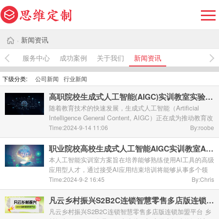
新闻资讯
›
服务中心
成功案例
关于我们
新闻资讯
下级分类:
公司新闻
行业新闻
高职院校生成式人工智能(AIGC)实训教室实验室建设解决方案
随着教育技术的快速发展，生成式人工智能（Artificial
Intelligence General Content, AIGC）正在成为推动教育改
革的重要力量。生成式人工智能（AIGC）技术的应用，为
Time:2024-9-14 11:06
By:roobe
职业院校的“云课堂”提供了新的教学手段和工具 ...
职业院校高校生成式人工智能AIGC实训教室AIGC实验室建设方案及落地案例 ... ... ... ...
本人工智能实训室方案旨在培养能够熟练使用AI工具的高级
应用型人才，通过接受AI应用结束培训将能够从事多个领
域，对学生而言，提高了自身的竞争力，利于找到更高薪更
Time:2024-9-2 16:45
By:Chris
有发展前景的工作，对于学校而言，提升了学校就业 ...
凡云乡村振兴S2B2C连锁智慧零售多店版连锁加盟平台
凡云乡村振兴S2B2C连锁智慧零售多店版连锁加盟平台 乡