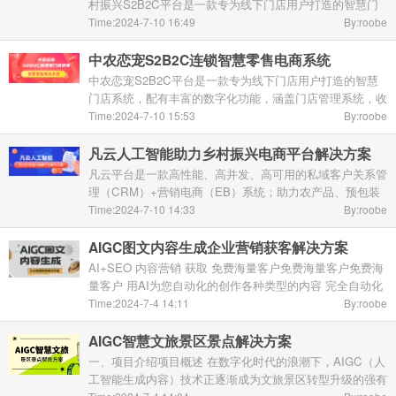
村振兴S2B2C平台是一款专为线下门店用户打造的智慧门
店系统，配有丰富的数字化功能，涵盖门店管理系统，收银
Time:2024-7-10 16:49
By:roobe
系统、会员管理系统、营销拓客系统等，实现“线上下 ...
中农恋宠S2B2C连锁智慧零售电商系统
中农恋宠S2B2C平台是一款专为线下门店用户打造的智慧
门店系统，配有丰富的数字化功能，涵盖门店管理系统，收
银系统、会员管理系统、营销拓客系统等，实现“线上下
Time:2024-7-10 15:53
By:roobe
单，到店服务；线上充值，门店消费；线上线下统一经 ...
凡云人工智能助力乡村振兴电商平台解决方案
凡云平台是一款高性能、高并发、高可用的私域客户关系管
理（CRM）+营销电商（EB）系统；助力农产品、预包装
食品、土特产等商家实现公域引流转化私域沉淀，全渠道智
Time:2024-7-10 14:33
By:roobe
能化经营，赋能乡村振兴。强化私域流量管理公域引流 ...
AIGC图文内容生成企业营销获客解决方案
AI+SEO 内容营销 获取 免费海量客户免费海量客户免费海
量客户 用AI为您自动化的创作各种类型的内容 完全自动化
的发布到各个平台和您的网站后台，坐收海量免费客户 ...
Time:2024-7-4 14:11
By:roobe
...
AIGC智慧文旅景区景点解决方案
一、项目介绍项目概述 在数字化时代的浪潮下，AIGC（人
工智能生成内容）技术正逐渐成为文旅景区转型升级的强有